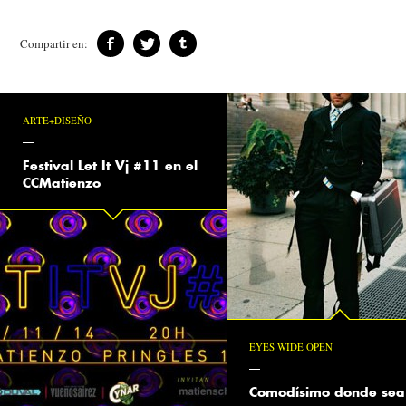
Compartir en:
ARTE+DISEÑO
Festival Let It Vj #11 en el
CCMatienzo
EYES WIDE OPEN
Comodísimo donde sea