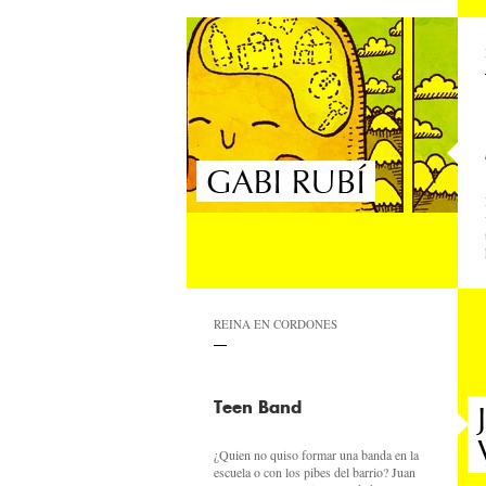
REINA EN CORDONES
Teen Band
¿Quien no quiso formar una banda en la
escuela o con los pibes del barrio? Juan