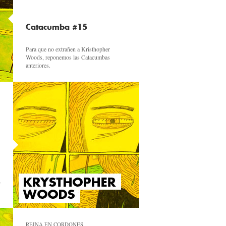
Catacumba #15
Para que no extrañen a Kristhopher
Woods, reponemos las Catacumbas
anteriores.
r
REINA EN CORDONES