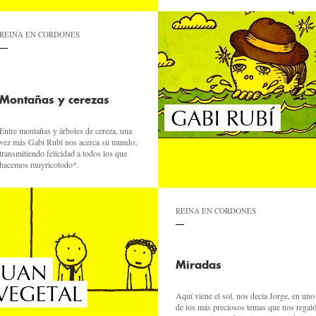
REINA EN CORDONES
Montañas y cerezas
Entre montañas y árboles de cereza, una
vez más Gabi Rubí nos acerca su mundo;
transmitiendo felicidad a todos los que
hacemos muyricotodo*.
REINA EN CORDONES
Miradas
Aquí viene el sol, nos decía Jorge, en uno
de los más preciosos temas que nos regal