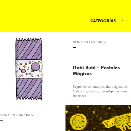
CATEGORÍAS
REINA EN CORDONES
Gabi Rubi – Postales
Mágicas
Seguimos con más postales mágicas de
Gabi Rubi, esta vez, las máquinas y sus
funciones.
REINA EN CORDONES