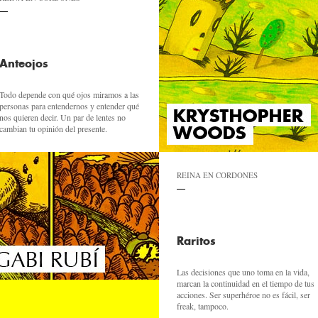
Anteojos
Todo depende con qué ojos miramos a las
personas para entendernos y entender qué
nos quieren decir. Un par de lentes no
cambian tu opinión del presente.
REINA EN CORDONES
Raritos
Las decisiones que uno toma en la vida,
marcan la continuidad en el tiempo de tus
acciones. Ser superhéroe no es fácil, ser
freak, tampoco.