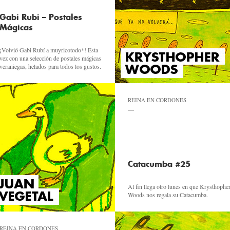
Gabi Rubi – Postales
Mágicas
¡Volvió Gabi Rubí a muyricotodo*! Esta
vez con una selección de postales mágicas
veraniegas, helados para todos los gustos.
REINA EN CORDONES
Catacumba #25
Al fin llega otro lunes en que Krysthophe
Woods nos regala su Catacumba.
REINA EN CORDONES