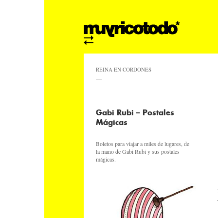
REINA EN CORDONES
Gabi Rubi – Postales
Mágicas
Boletos para viajar a miles de lugares, de
la mano de Gabi Rubi y sus postales
mágicas.