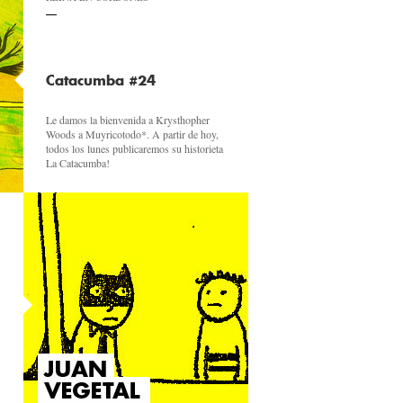
Catacumba #24
Le damos la bienvenida a Krysthopher
Woods a Muyricotodo*. A partir de hoy,
todos los lunes publicaremos su historieta
La Catacumba!