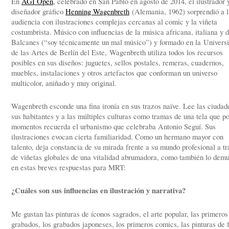
En
AGI Open
, celebrado en San Pablo en agosto de 2014, el ilustrador 
diseñador gráfico
Henning Wagenbreth
(Alemania, 1962) sorprendió a l
audiencia con ilustraciones complejas cercanas al comic y la viñeta
costumbrista. Músico con influencias de la música africana, italiana y d
Balcanes (“soy técnicamente un mal músico”) y formado en la Univers
de las Artes de Berlín del Este, Wagenbreth utiliza todos los recursos
posibles en sus diseños: juguetes, sellos postales, remeras, cuadernos,
muebles, instalaciones y otros artefactos que conforman un universo
multicolor, aniñado y muy original.
Wagenbreth esconde una fina ironía en sus trazos naïve. Lee las ciudad
sus habitantes y a las múltiples culturas como tramas de una tela que p
momentos recuerda el urbanismo que celebraba Antonio Seguí. Sus
ilustraciones evocan cierta familiaridad. Como un hermano mayor con
talento, deja constancia de su mirada frente a su mundo profesional a tr
de viñetas globales de una vitalidad abrumadora, como también lo demu
en estas breves respuestas para MRT:
¿Cuáles son sus influencias en ilustración y narrativa?
Me gustan las pinturas de íconos sagrados, el arte popular, las primeros
grabados, los grabados japoneses, los primeros comics, las pinturas de f