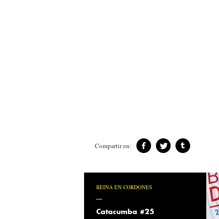
Compartir en:
REINA EN CORDONES
Catacumba #25