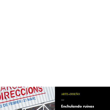
ARTE+DISEÑO
Enchulando ruinas