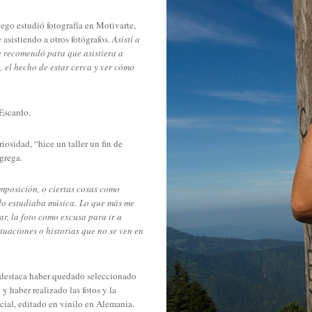
ego estudió fotografía en Motivarte,
asistiendo a otros fotógrafos.
Asistí a
e recomendó para que asistiera a
 el hecho de estar cerca y ver cómo
 Escardo.
iosidad, “hice un taller un fin de
grega.
omposición, o ciertas cosas como
do estudiaba música. Lo que más me
ar, la
foto como excusa para ir a
ituaciones o historias que no se ven en
 destaca haber quedado seleccionado
y haber realizado las fotos y la
acial, editado en vinilo en Alemania.