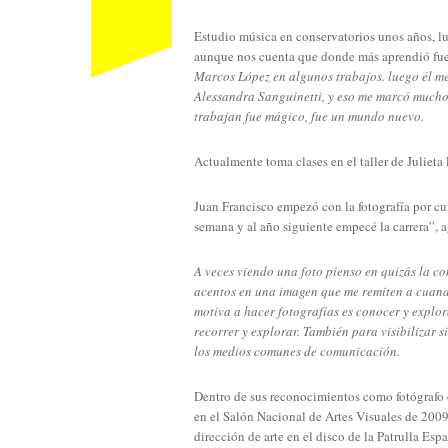
Estudio música en conservatorios unos años, lu
aunque nos cuenta que donde más aprendió fue 
Marcos López en algunos trabajos. luego él m
Alessandra Sanguinetti, y eso me marcó mucho,
trabajan fue mágico, fue un mundo nuevo.
Actualmente toma clases en el taller de Julieta
Juan Francisco empezó con la fotografía por cur
semana y al año siguiente empecé la carrera”, a
A veces viendo una foto pienso en quizás la c
acentos en una imagen que me remiten a cuan
motiva a hacer fotografías es conocer y explor
recorrer y explorar. También para visibilizar s
los medios comunes de comunicación.
Dentro de sus reconocimientos como fotógrafo
en el Salón Nacional de Artes Visuales de 2009 
dirección de arte en el disco de la Patrulla Esp