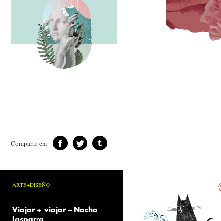
Compartir en:
ARTE+DISEÑO
Viajar + viajar – Nacho
Iasparra