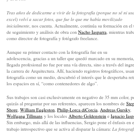
Tras años de dedicarme a vivir de la fotografía (porque no sé ni us
excel) volví a sacar fotos, que fue lo que me había movilizado
inicialmente
, nos cuenta. Actualmente, continúa su formación en el t
de seguimiento y análisis de obra con
Nacho Iasparra
, mientras trab
como director de fotografía y fotógrafo freelance.
Aunque su primer contacto con la fotografía fue en su
adolescencia, gracias a un taller que quedó marcado en su memoria,
llegada profesional no fue por una vía directa, sino a través del ingr
la carrera de Arquitectura. Allí, haciendo registros fotográficos, usa
fotografía como un medio, descubrió el interés que le despertaba ret
los espacios en sí, “como contenedores de algo”.
Sus trabajos son casi exclusivamente en negativo de 35 mm color, p
quizás al preguntar por sus referentes, aparecen los nombres de
Ste
Shore
,
William Eggleston
,
Philip-Lorca diCorcia
,
Andreas Gursky
,
Wolfgang Tillmans
y los locales
Alberto Goldenstein
e
Ignacio Iasp
Sin embargo, más allá de las influencias, Sergio pone el énfasis en e
La fotograf
trabajo introspectivo que se activa al disparar la cámara: