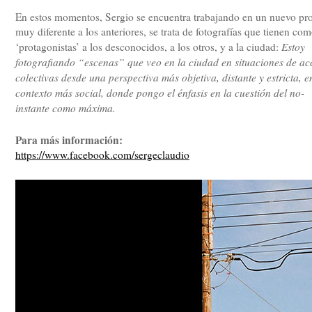
En estos momentos, Sergio se encuentra trabajando en un nuevo pr
muy diferente a los anteriores, se trata de fotografías que tienen co
Estoy
‘protagonistas’ a los desconocidos, a los otros, y a la ciudad:
fotografiando “escenas” que veo en la ciudad en situaciones de ac
colectivas desde una perspectiva más objetiva, distante y estricta, e
contexto más social, donde pongo el énfasis en la cuestión del no-
instante como máxima.
Para más información:
https://www.facebook.com/sergeclaudio