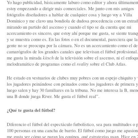
Yo hago publicidad, básicamente laburo como editor y ahora últimamen
estoy empezando a dirigir más comerciales. Me junto con mis amigos
fotógrafos diseñadores a hablar de cualquier cosa y luego voy a Villa
Domínico y me clavo una bondiola de dudosa procedencia con un extra
mirando un partido del ascenso y cuando el tipo se da cuenta que mi
acercamiento es sincero, que estoy ahí porque me gusta, se siente tranq
y se muestra como es. En las fotos o en el documental, pareciera que la
gente no se preocupa por la cámara. No es un acercamiento como el de
camarógrafos de los grandes canales que televisan el fútbol profesional
me gusta la mirada
kitsch
de la televisión sobre el ascenso, ni el enfoq
melodramático de programas como el
reality
sobre el Club Atlas.
He estado en vestuarios de clubes muy pobres con un espejo chiquito y 
los jugadores peinándose con peinados como los jugadores de primera y
luego salen y hay 30 familiares en la tribuna. No me interesa la B, men
una B donde juega River. Me gusta el fútbol real”.
¿Qué te gusta del fútbol?
Diferencio el fútbol del espectáculo futbolístico, sea para multitudes o 
100 personas en una cancha de barrio. El fútbol como juego me apasion
me gusta ver cómo se paran los equipos, qué estrategias usan. Hice en 