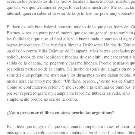
acercan los periodistas de las radios locales a hacerte notas, insisten p
que una vez que termines el proyecto vuelvas a mostrarlo. Me contactan
internet, quieren saber el devenir de la peli. Eso me pone muy contento.
El docu es más bien federal, muestra mucho de lo que pasa fuera del G
Buenos Aires, en parte por el interés que eso me generó, pero también 
las facilidades que tuve al final allá y la buena onda, contrario al agite 
barras importantes. Una vez fui a filmar a Defensores Unidos de Zárate
un clásico contra Villa Dálmine de Campana, y los barras (apañados po
policía, todos de esa localidad e hinchas de ese club), me esperaron a l
salida de la cancha, me pegaron y casi me linchan. Porque pensaron qu
periodista partidario de la contra. De hecho después de la agresión no 
salir del club porque me mataban y los dirigentes no me daban pelota. A
media hora cae uno y me dice: “Uh flaco, perdón, ¿vos no sos de Cam
Cómo se confundieron éstos”. Y me escoltó a la terminal de ómnibus. 
por ser reportero gráfico y cumplir mi labor me hubiera salvado, sino
simplemente porque no era de la contra.
¿Vas a presentar el libro en otras provincias argentinas?
Es la idea que tengo, más que nada cuando empiece a mover el docu. L
más quiero es no sólo que se vea en todas las provincias fundamentalm