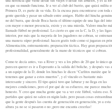
una herencia que viene desde sus viejos o desde sus abuelos, y es la fo
en que su mundo funciona. Ir a ver al club del barrio, que quizá milita e
Primera D, es parte de su vida. Es la excusa para encontrarse con toda 
gente querida y pasar un sábado entre amigos. Hablo del hincha genuino
no del barra, que desde Boca hasta el último equipo de una liga del inter
con mayor o menor presencia, existe y es una mierda. Valoro mucho má
llamado fútbol no profesional. Lo cierto es que en la C, la D, y las ligas
interior, por más que la mayoría de los jugadores no cobran, se entrena
una manera súper profesional: hacen gratis todo como si jugaran en pri
Alimentación, entrenamiento, preparación táctica. Hay gran preparació
profesionalidad, generalmente de la mano de técnicos que sí cobran.
Como te decía antes, vas a River y ves a los pibes de 20 que lo único q
parecen querer es ir a Esperanto a la salida del boliche, y después vas 
a un equipo de la D, donde los hinchas le dicen “Carlitos matáte que le
tenemos que ganar a estos muertos”, y el vínculo es bastante más
interesante y sincero. El tipo quizá tuvo que laburar y no llega en las
mejores condiciones, pero el por qué de su esfuerzo, me parece mucho
honesto. Y creo que mucha gente que va a ver este fútbol, valora eso. 
partidos que quizá no salen en nigún lado, pero pasan cosas extraordina
que la gente después las cuenta de generación en generación, yo a esta
altura ya no se si pasaron o no ¡pero me encanta creerlas!