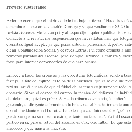
Proyecto subterráneo
Federico cuenta que el inicio de todo fue bajo la tierra: “Hace tres año
esperaba el subte en la estación Dorrego y vi que vendían por $3,20 la
revista
Ascenso
. Me la compré y al toque dije: “quiero publicar fotos ac
Contacté a la revista, me respondieron que necesitaban más que fotógra
cronistas. Igual acepté, ya que pensé estudiar periodismo deportivo antr
elegir Comunicación Social, y después Letras. Fui como cronista a mis
primeros partidos del ascenso, pero siempre llevando la cámara y saca
fotos para intentar convencerlos de que eran buenas.
Empecé a hacer las crónicas y las coberturas fotográficas, yendo a busc
festejo, la foto del equipo, el telón de la hinchada, que es lo que me pide
revista, me di cuenta de que el fútbol del ascenso es justamente todo lo
contrario. Si ves el césped del campo, la técnica del defensor, la habili
del delantero, quizá es pobre. Si ves la tribuna despintada, la cañería
goteando, el dirigente cobrando en la boletería, el hincha tomando una 
con el presidente en el buffet… Es todo riqueza. Entonces dije ‘¿cómo
puede ser que no se muestre esto que tanto me fascina?’. Yo fui buscan
partido en sí, pero el fútbol del ascenso es otro, otro fútbol. Lo que está
alrededor y que nunca se muestra.