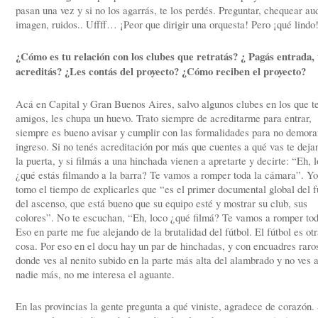
pasan una vez y si no los agarrás, te los perdés. Preguntar, chequear au
imagen, ruidos.. Uffff… ¡Peor que dirigir una orquesta! Pero ¡qué lindo
¿Cómo es tu relación con los clubes que retratás? ¿ Pagás entrada, 
acreditás? ¿Les contás del proyecto? ¿Cómo reciben el proyecto?
Acá en Capital y Gran Buenos Aires, salvo algunos clubes en los que t
amigos, les chupa un huevo. Trato siempre de acreditarme para entrar,
siempre es bueno avisar y cumplir con las formalidades para no demora
ingreso. Si no tenés acreditación por más que cuentes a qué vas te deja
la puerta, y si filmás a una hinchada vienen a apretarte y decirte: “Eh, 
¿qué estás filmando a la barra? Te vamos a romper toda la cámara”. Y
tomo el tiempo de explicarles que “es el primer documental global del f
del ascenso, que está bueno que su equipo esté y mostrar su club, sus
colores”. No te escuchan, “Eh, loco ¿qué filmá? Te vamos a romper to
Eso en parte me fue alejando de la brutalidad del fútbol. El fútbol es ot
cosa. Por eso en el docu hay un par de hinchadas, y con encuadres raro
donde ves al nenito subido en la parte más alta del alambrado y no ves 
nadie más, no me interesa el aguante.
En las provincias la gente pregunta a qué viniste, agradece de corazón.