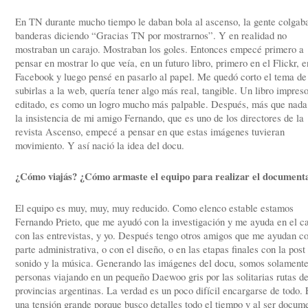
En TN durante mucho tiempo le daban bola al ascenso, la gente colgab
banderas diciendo “Gracias TN por mostrarnos”. Y en realidad no
mostraban un carajo. Mostraban los goles. Entonces empecé primero a
pensar en mostrar lo que veía, en un futuro libro, primero en el Flickr, e
Facebook y luego pensé en pasarlo al papel. Me quedó corto el tema de
subirlas a la web, quería tener algo más real, tangible. Un libro impreso
editado, es como un logro mucho más palpable. Después, más que nada
la insistencia de mi amigo Fernando, que es uno de los directores de la
revista Ascenso, empecé a pensar en que estas imágenes tuvieran
movimiento. Y así nació la idea del docu.
¿Cómo viajás? ¿Cómo armaste el equipo para realizar el document
El equipo es muy, muy, muy reducido. Como elenco estable estamos
Fernando Prieto, que me ayudó con la investigación y me ayuda en el 
con las entrevistas, y yo. Después tengo otros amigos que me ayudan co
parte administrativa, o con el diseño, o en las etapas finales con la post
sonido y la música. Generando las imágenes del docu, somos solamente
personas viajando en un pequeño Daewoo gris por las solitarias rutas de
provincias argentinas. La verdad es un poco difícil encargarse de todo. 
una tensión grande porque busco detalles todo el tiempo y al ser docume