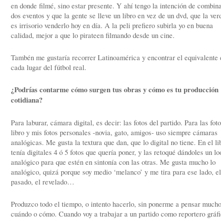
en donde filmé, sino estar presente. Y ahí tengo la intención de combina
dos eventos y que la gente se lleve un libro en vez de un dvd, que la ver
es irrisorio venderlo hoy en día. A la peli prefiero subirla yo en buena
calidad, mejor a que lo pirateen filmando desde un cine.
Tambén me gustaría recorrer Latinoamérica y encontrar el equivalente 
cada lugar del fútbol real.
¿Podrías contarme cómo surgen tus obras y cómo es tu producción
cotidiana?
Para laburar, cámara digital, es decir: las fotos del partido. Para las foto
libro y mis fotos personales -novia, gato, amigos- uso siempre cámaras
analógicas. Me gusta la textura que dan, que lo digital no tiene. En el li
tenía digitales 4 ó 5 fotos que quería poner, y las retoqué dándoles un lo
analógico para que estén en sintonía con las otras. Me gusta mucho lo
analógico, quizá porque soy medio ‘melanco’ y me tira para ese lado, el
pasado, el revelado…
Produzco todo el tiempo, o intento hacerlo, sin ponerme a pensar much
cuándo o cómo. Cuando voy a trabajar a un partido como reportero gráf