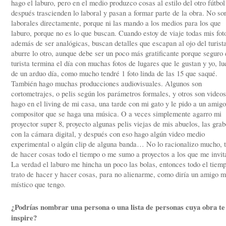
hago el laburo, pero en el medio produzco cosas al estilo del otro fútbol
después trascienden lo laboral y pasan a formar parte de la obra. No so
laborales directamente, porque ni las mando a los medios para los que
laburo, porque no es lo que buscan. Cuando estoy de viaje todas mis fot
además de ser analógicas, buscan detalles que escapan al ojo del turist
aburre lo otro, aunque debe ser un poco más gratificante porque seguro 
turista termina el día con muchas fotos de lugares que le gustan y yo, l
de un arduo día, como mucho tendré 1 foto linda de las 15 que saqué.
También hago muchas producciones audiovisuales. Algunos son
cortometrajes, o pelis según los parámetros formales, y otros son video
hago en el living de mi casa, una tarde con mi gato y le pido a un amigo
compositor que se haga una música. O a veces simplemente agarro mi
proyector super 8, proyecto algunas pelis viejas de mis abuelos, las gra
con la cámara digital, y después con eso hago algún video medio
experimental o algún clip de alguna banda… No lo racionalizo mucho, t
de hacer cosas todo el tiempo o me sumo a proyectos a los que me invit
La verdad el laburo me hincha un poco las bolas, entonces todo el tiem
trato de hacer y hacer cosas, para no alienarme, como diría un amigo 
místico que tengo.
¿Podrías nombrar una persona o una lista de personas cuya obra te
inspire?