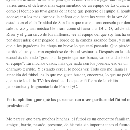
varios años; el defensor más experimentado de un equipo de La Quiaca
como el técnico no tuvo ganas de ir tiene que ponerse el equipo al homb
aconsejar a los más jóvenes; la señora que hace las veces de la voz del
estadio en el club Trinidad de San Juan que maneja una consola por do
sale su voz y una música bien rara como si fuera una DJ… O, volviend
River y el gran circo de los millones, ver al equipo del que soy hincha e
por descender, estar pegado al borde de la cancha sacando fotos, y sent
que a los jugadores les chupa un huevo lo que está pasando. Que pierde
partido clave y se van cagándose de risa al vestuario. Después en la tel
escuchás diciendo “gracias a la gente que nos banca, vamos a dar todo 
el equipo”. En muchos casos, más que nada con los jóvenes, eso es un
chamuyo terrible. Y estando cerca, lo podés ver. Todo eso me llama la
atención del fútbol, es lo que me gusta buscar, encontrar, lo que no podé
que no te lo da la TV: los detalles. Lo que está fuera de la visión
panorámica y fragmentaria de Fox o TyC.
En tu opinión: ¿por qué las personas van a ver partidos del fútbol n
profesional?
Me parece que para muchos hinchas, el fútbol es un encuentro familiar,
amigos, barrio, pasado, presente, de historia sin importar tanto el futuro