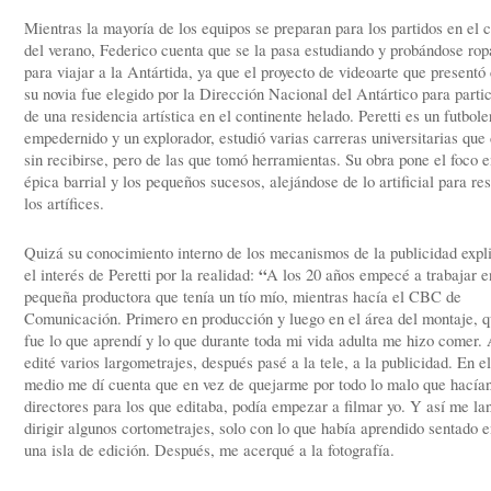
Mientras la mayoría de los equipos se preparan para los partidos en el c
del verano, Federico cuenta que se la pasa estudiando y probándose rop
para viajar a la Antártida, ya que el proyecto de videoarte que presentó
su novia fue elegido por la Dirección Nacional del Antártico para parti
de una residencia artística en el continente helado. Peretti es un futbole
empedernido y un explorador, estudió varias carreras universitarias que
sin recibirse, pero de las que tomó herramientas. Su obra pone el foco e
épica barrial y los pequeños sucesos, alejándose de lo artificial para res
los artífices.
Quizá su conocimiento interno de los mecanismos de la publicidad expl
“
el interés de Peretti por la realidad:
A los 20 años empecé a trabajar e
pequeña productora que tenía un tío mío, mientras hacía el CBC de
Comunicación. Primero en producción y luego en el área del montaje, 
fue lo que aprendí y lo que durante toda mi vida adulta me hizo comer. 
edité varios largometrajes, después pasé a la tele, a la publicidad. En el
medio me dí cuenta que en vez de quejarme por todo lo malo que hacían
directores para los que editaba, podía empezar a filmar yo. Y así me la
dirigir algunos cortometrajes, solo con lo que había aprendido sentado 
una isla de edición. Después, me acerqué a la fotografía.