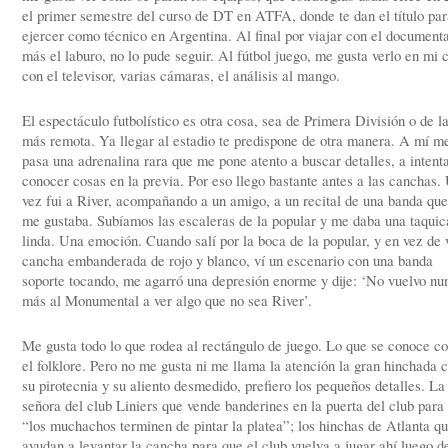
el primer semestre del curso de DT en ATFA, donde te dan el título par
ejercer como técnico en Argentina. Al final por viajar con el documenta
más el laburo, no lo pude seguir. Al fútbol juego, me gusta verlo en mi 
con el televisor, varias cámaras, el análisis al mango.
El espectáculo futbolístico es otra cosa, sea de Primera División o de la
más remota. Ya llegar al estadio te predispone de otra manera. A mí m
pasa una adrenalina rara que me pone atento a buscar detalles, a intent
conocer cosas en la previa. Por eso llego bastante antes a las canchas.
vez fui a River, acompañando a un amigo, a un recital de una banda que
me gustaba. Subíamos las escaleras de la popular y me daba una taquic
linda. Una emoción. Cuando salí por la boca de la popular, y en vez de 
cancha embanderada de rojo y blanco, ví un escenario con una banda
soporte tocando, me agarró una depresión enorme y dije: ‘No vuelvo nu
más al Monumental a ver algo que no sea River’.
Me gusta todo lo que rodea al rectángulo de juego. Lo que se conoce c
el folklore. Pero no me gusta ni me llama la atención la gran hinchada 
su pirotecnia y su aliento desmedido, prefiero los pequeños detalles. La
señora del club Liniers que vende banderines en la puerta del club para
“los muchachos terminen de pintar la platea”; los hinchas de Atlanta q
ayudan a levantar la cancha para que el club vuelva a jugar ahí luego d