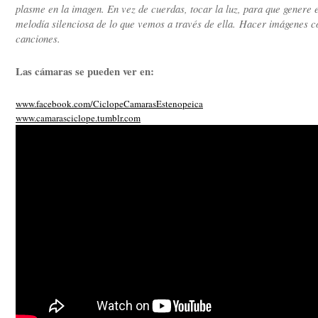
plasme en la imagen. En vez de cuerdas, tocar la luz, para que genere 
melodía silenciosa de lo que vemos a través de ella. Hacer imágenes 
canciones.
Las cámaras se pueden ver en:
www.facebook.com/
CiclopeCamarasEstenopeica
www.camarasciclope.tumblr.
com