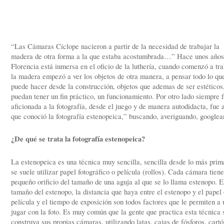
“Las Cámaras Cíclope nacieron a partir de la necesidad de trabajar la
madera de otra forma a la que estaba acostumbrada…” Hace unos años
Florencia está inmersa en el oficio de la luthería, cuando comenzó a tra
la madera empezó a ver los objetos de otra manera, a pensar todo lo qu
puede hacer desde la construcción, objetos que ademas de ser estéticos
puedan tener un fin práctico, un funcionamiento. Por otro lado siempre 
aficionada a la fotografía, desde el juego y de manera autodidacta, fue 
que conoció la fotografía estenopeica,” buscando, averiguando, googlea
¿De qué se trata la fotografía estenopeica?
La estenopeica es una técnica muy sencilla, sencilla desde lo más prim
se suele utilizar papel fotográfico o película (rollos). Cada cámara tien
pequeño orificio del tamaño de una aguja al que se lo llama estenopo. E
tamaño del estenopo, la distancia que haya entre el estenopo y el papel
película y el tiempo de exposición son todos factores que le permiten a
jugar con la foto. Es muy común que la gente que practica esta técnica 
construya sus propias cámaras, utilizando latas, cajas de fósforos, cartó