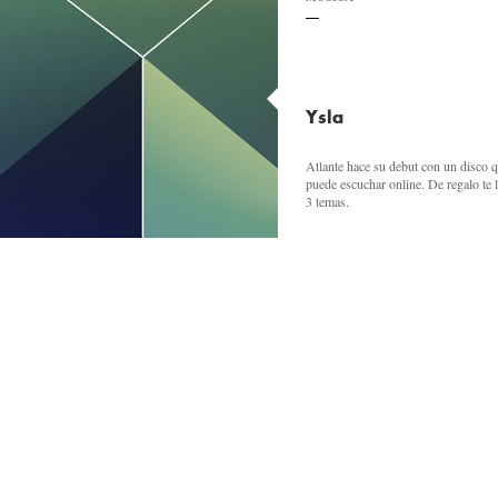
Ysla
Atlante hace su debut con un disco q
puede escuchar online. De regalo te 
3 temas.