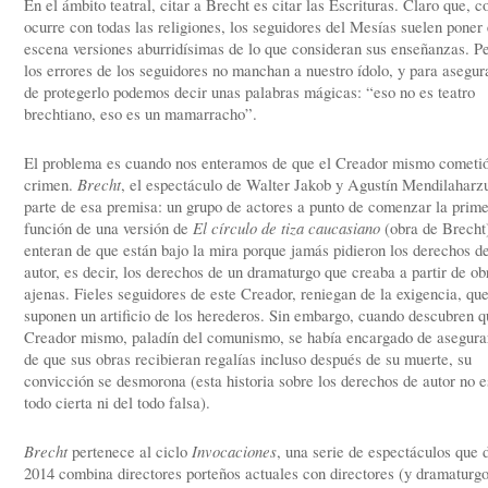
En el ámbito teatral, citar a Brecht es citar las Escrituras. Claro que, 
ocurre con todas las religiones, los seguidores del Mesías suelen poner
escena versiones aburridísimas de lo que consideran sus enseñanzas. P
los errores de los seguidores no manchan a nuestro ídolo, y para asegur
de protegerlo podemos decir unas palabras mágicas: “eso no es teatro
brechtiano, eso es un mamarracho”.
El problema es cuando nos enteramos de que el Creador mismo cometi
crimen.
Brecht
, el espectáculo de Walter Jakob y Agustín Mendilaharz
parte de esa premisa: un grupo de actores a punto de comenzar la prim
función de una versión de
El círculo de tiza caucasiano
(obra de Brecht)
enteran de que están bajo la mira porque jamás pidieron los derechos d
autor, es decir, los derechos de un dramaturgo que creaba a partir de ob
ajenas. Fieles seguidores de este Creador, reniegan de la exigencia, qu
suponen un artificio de los herederos. Sin embargo, cuando descubren q
Creador mismo, paladín del comunismo, se había encargado de asegura
de que sus obras recibieran regalías incluso después de su muerte, su
convicción se desmorona (esta historia sobre los derechos de autor no e
todo cierta ni del todo falsa).
Brecht
pertenece al ciclo
Invocaciones
, una serie de espectáculos que 
2014 combina directores porteños actuales con directores (y dramaturgo