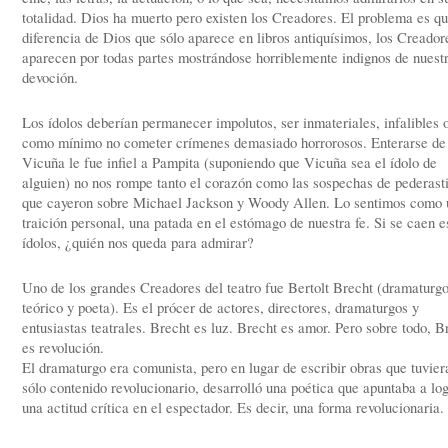
totalidad. Dios ha muerto pero existen los Creadores. El problema es qu
diferencia de Dios que sólo aparece en libros antiquísimos, los Creador
aparecen por todas partes mostrándose horriblemente indignos de nuest
devoción.
Los ídolos deberían permanecer impolutos, ser inmateriales, infalibles 
como mínimo no cometer crímenes demasiado horrorosos. Enterarse de
Vicuña le fue infiel a Pampita (suponiendo que Vicuña sea el ídolo de
alguien) no nos rompe tanto el corazón como las sospechas de pederast
que cayeron sobre Michael Jackson y Woody Allen. Lo sentimos como 
traición personal, una patada en el estómago de nuestra fe. Si se caen e
ídolos, ¿quién nos queda para admirar?
Uno de los grandes Creadores del teatro fue Bertolt Brecht (dramaturgo
teórico y poeta). Es el prócer de actores, directores, dramaturgos y
entusiastas teatrales. Brecht es luz. Brecht es amor. Pero sobre todo, B
es revolución.
El dramaturgo era comunista, pero en lugar de escribir obras que tuvier
sólo contenido revolucionario, desarrolló una poética que apuntaba a lo
una actitud crítica en el espectador. Es decir, una forma revolucionaria.