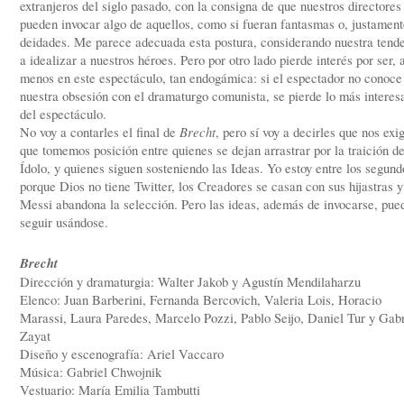
extranjeros del siglo pasado, con la consigna de que nuestros directores
pueden invocar algo de aquellos, como si fueran fantasmas o, justament
deidades. Me parece adecuada esta postura, considerando nuestra tend
a idealizar a nuestros héroes. Pero por otro lado pierde interés por ser, 
menos en este espectáculo, tan endogámica: si el espectador no conoce
nuestra obsesión con el dramaturgo comunista, se pierde lo más interes
del espectáculo.
No voy a contarles el final de
Brecht
, pero sí voy a decirles que nos exi
que tomemos posición entre quienes se dejan arrastrar por la traición de
Ídolo, y quienes siguen sosteniendo las Ideas. Yo estoy entre los segund
porque Dios no tiene Twitter, los Creadores se casan con sus hijastras y
Messi abandona la selección. Pero las ideas, además de invocarse, pue
seguir usándose.
Brecht
Dirección y dramaturgia: Walter Jakob y Agustín Mendilaharzu
Elenco: Juan Barberini, Fernanda Bercovich, Valeria Lois, Horacio
Marassi, Laura Paredes, Marcelo Pozzi, Pablo Seijo, Daniel Tur y Gabr
Zayat
Diseño y escenografía: Ariel Vaccaro
Música: Gabriel Chwojnik
Vestuario: María Emilia Tambutti