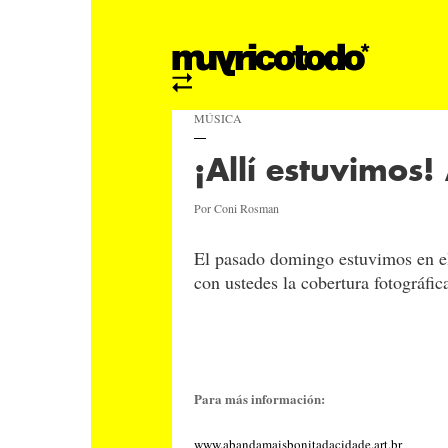
MÚSICA
¡Allí estuvimos
Por Coni Rosman
El pasado domingo estuvimos en el
con ustedes la cobertura fotográfi
Para más información:
www.abandamaisbonitadacidade.art.br