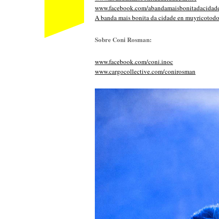
www.facebook.com/
abandamaisbonitadacidad
A banda mais bonita da cidade en muyricotod
Sobre Coni Rosman:
www.facebook.com/coni.inoc
www.cargocollective.com/conirosman