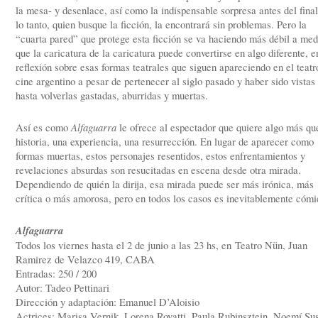
la mesa- y desenlace, así como la indispensable sorpresa antes del final
lo tanto, quien busque la ficción, la encontrará sin problemas. Pero la
“cuarta pared” que protege esta ficción se va haciendo más débil a med
que la caricatura de la caricatura puede convertirse en algo diferente, e
reflexión sobre esas formas teatrales que siguen apareciendo en el teatr
cine argentino a pesar de pertenecer al siglo pasado y haber sido vistas
hasta volverlas gastadas, aburridas y muertas.
Así es como
Alfaguarra
le ofrece al espectador que quiere algo más qu
historia, una experiencia, una resurrección. En lugar de aparecer como
formas muertas, estos personajes resentidos, estos enfrentamientos y
revelaciones absurdas son resucitadas en escena desde otra mirada.
Dependiendo de quién la dirija, esa mirada puede ser más irónica, más
crítica o más amorosa, pero en todos los casos es inevitablemente cómi
Alfaguarra
Todos los viernes hasta el 2 de junio a las 23 hs, en Teatro Nün, Juan
Ramirez de Velazco 419, CABA
Entradas: 250 / 200
Autor: Tadeo Pettinari
Dirección y adaptación: Emanuel D’Aloisio
Actrices: Marisa Vernik, Lorena Rovatti, Paula Rubinsztein, Noemí Su