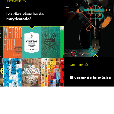
ARTE+DISEÑO
Los diez visuales de
muyricotodo*
ARTE+DISEÑO
El vector de la música