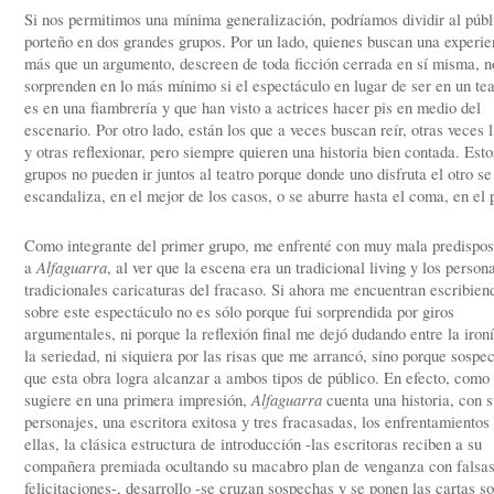
Si nos permitimos una mínima generalización, podríamos dividir al públ
porteño en dos grandes grupos. Por un lado, quienes buscan una experie
más que un argumento, descreen de toda ficción cerrada en sí misma, n
sorprenden en lo más mínimo si el espectáculo en lugar de ser en un tea
es en una fiambrería y que han visto a actrices hacer pis en medio del
escenario. Por otro lado, están los que a veces buscan reír, otras veces l
y otras reflexionar, pero siempre quieren una historia bien contada. Esto
grupos no pueden ir juntos al teatro porque donde uno disfruta el otro se
escandaliza, en el mejor de los casos, o se aburre hasta el coma, en el 
Como integrante del primer grupo, me enfrenté con muy mala predispos
a
Alfaguarra
, al ver que la escena era un tradicional living y los person
tradicionales caricaturas del fracaso. Si ahora me encuentran escribien
sobre este espectáculo no es sólo porque fui sorprendida por giros
argumentales, ni porque la reflexión final me dejó dudando entre la iron
la seriedad, ni siquiera por las risas que me arrancó, sino porque sospe
que esta obra logra alcanzar a ambos tipos de público. En efecto, como
sugiere en una primera impresión,
Alfaguarra
cuenta una historia, con s
personajes, una escritora exitosa y tres fracasadas, los enfrentamientos
ellas, la clásica estructura de introducción -las escritoras reciben a su
compañera premiada ocultando su macabro plan de venganza con falsa
felicitaciones-, desarrollo -se cruzan sospechas y se ponen las cartas s